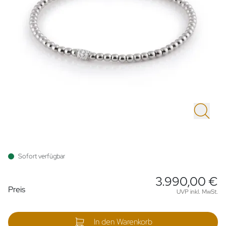
Sofort verfügbar
3.990,00 €
Preisinformationen
Preis
UVP inkl. MwSt.
In den Warenkorb