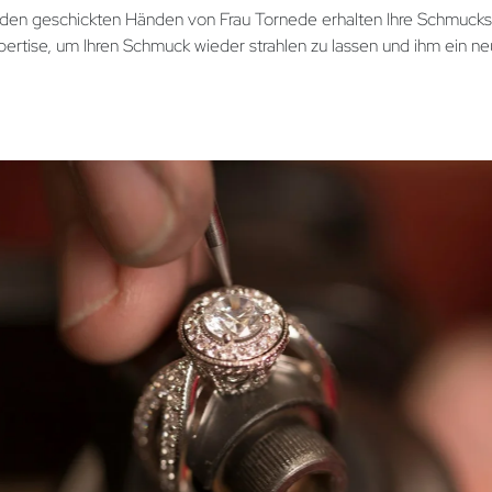
den geschickten Händen von Frau Tornede erhalten Ihre Schmuckstü
xpertise, um Ihren Schmuck wieder strahlen zu lassen und ihm ein 