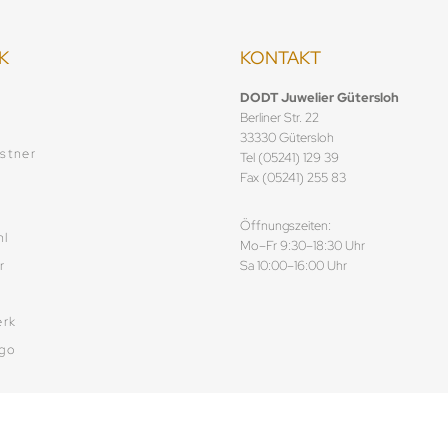
K
KONTAKT
f
DODT Juwelier Gütersloh
Berliner Str. 22
33330 Gütersloh
stner
Tel (05241) 129 39
Fax (05241) 255 83
Öffnungszeiten:
hl
Mo–Fr 9:30–18:30 Uhr
r
Sa 10:00–16:00 Uhr
rk
ego