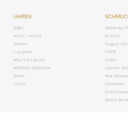
UHREN
SCHMUC
EBEL
Wellendorf
echo / neutra
Al Coro
Garmin
August Ger
Longines
FOPE
Maurice Lacroix
DoDo
NOMOS Glashütte
Jochen Po
Seiko
Max Kempe
Tissot
Pomellato
Schmuckwe
Marco Bic