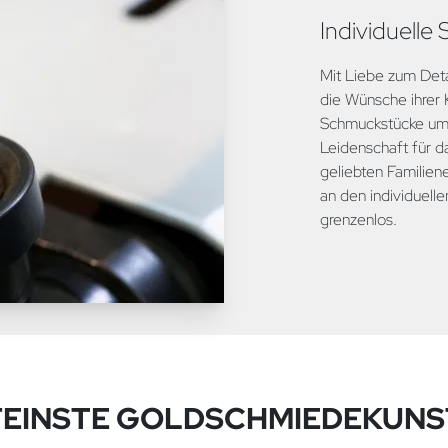
Individuelle
Mit Liebe zum Deta
die Wünsche ihrer 
Schmuckstücke um. 
Leidenschaft für d
geliebten Familie
an den individuelle
grenzenlos.
FEINSTE GOLDSCHMIEDEKUNS