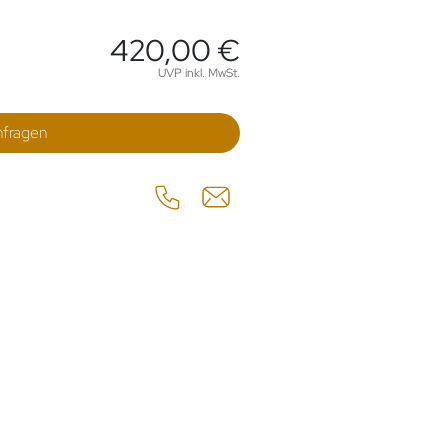
420,00 €
nen
UVP inkl. MwSt.
nfragen