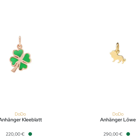
DoDo
DoDo
Anhänger Kleeblatt
Anhänger Löwe
eis: 720,00 €, Verfügbar
änger Kleeblatt, Ref: DMC3001-FOURS-EVE9R, Preis: 220,00 €,
DoDo Anhänger Löwe, Ref: 
220,00 €
290,00 €