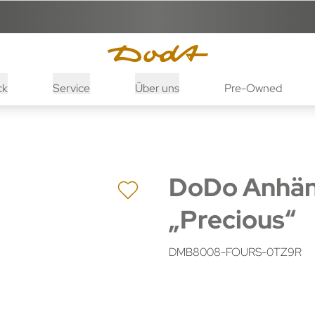
ck
Service
Über uns
Pre-Owned
DoDo Anhän
„Precious“
DMB8008-FOURS-0TZ9R