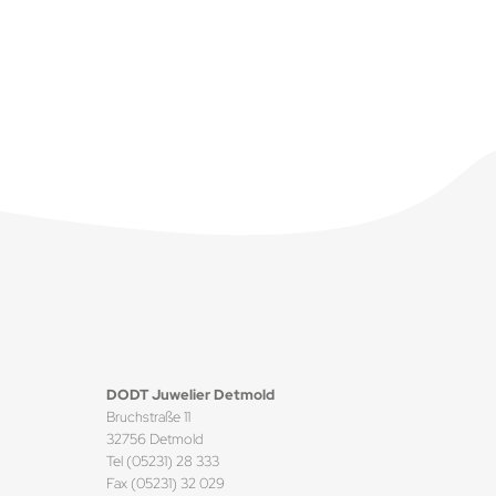
gbar
DODT Juwelier Detmold
Bruchstraße 11
32756 Detmold
Tel (05231) 28 333
Fax (05231) 32 029