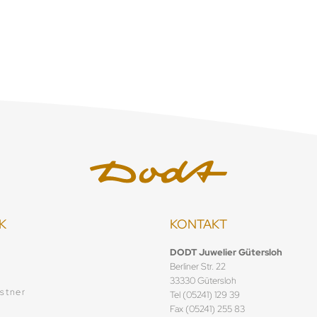
Verfügbar
Verfü
K
KONTAKT
f
DODT Juwelier Gütersloh
Berliner Str. 22
33330 Gütersloh
stner
Tel (05241) 129 39
Fax (05241) 255 83