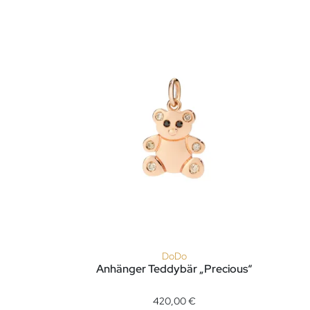
DoDo
Anhänger Teddybär „Precious“
 Verfügbar
DMC2001-LIONS-000OG, Preis: 290,00 €, Verfügbar
DoDo Anhänger Teddybär „Precious“, Ref: DM
420,00 €