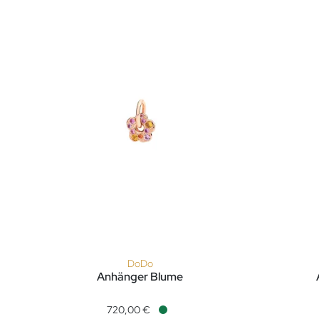
DoDo
Anhänger Blume
DoDo Anhänger Blume, Ref: DMC5013-FLOWS-ZRO9R, Pr
DoDo Anh
720,00 €