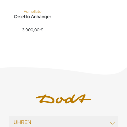
Pomellato
Orsetto Anhänger
Pomellato Orsetto Anhänger , Ref: PMB9022O7000DB000, Pr
3.900,00 €
UHREN