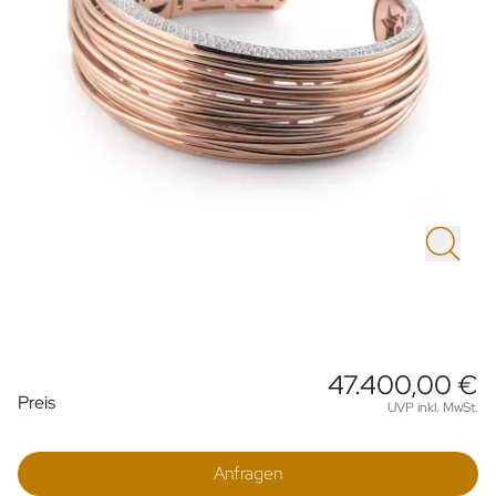
47.400,00 €
Preisinformationen
Preis
UVP inkl. MwSt.
Anfragen