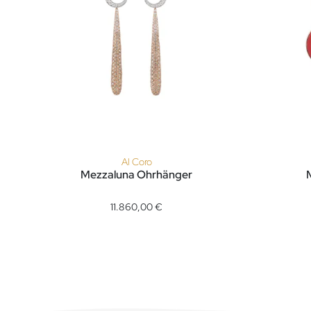
Al Coro
Mezzaluna Ohrhänger
Al Coro Mezzaluna Ohrhänger, Ref: E2189BDR, Preis: 11.
Al Coro M
11.860,00 €