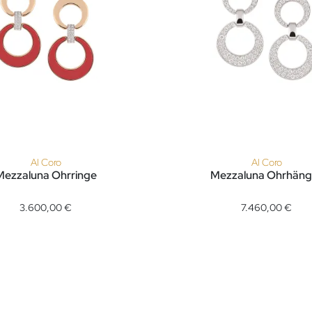
Al Coro
Al Coro
Mezzaluna Ohrringe
Mezzaluna Ohrhäng
860,00 €
ezzaluna Ohrringe, Ref: NE1502COR, Preis: 3.600,00 €
Al Coro Mezzaluna Ohrhänger
3.600,00 €
7.460,00 €