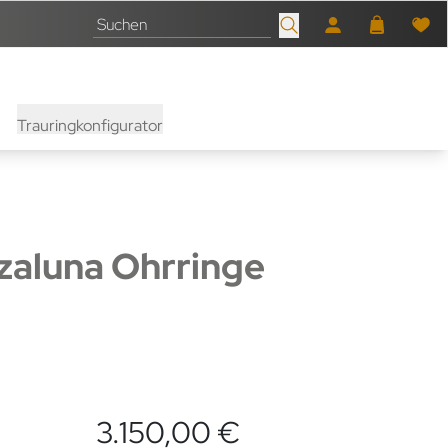
Trauringkonfigurator
zaluna Ohrringe
3.150,00 €
nen