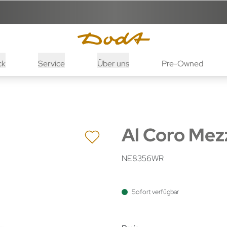
ck
Service
Über uns
Pre-Owned
Al Coro Mez
NE8356WR
Sofort verfügbar
Preisinformatio