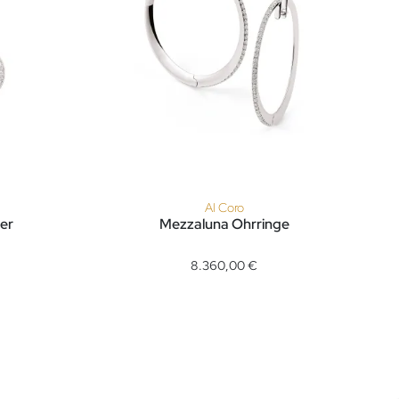
Al Coro
er
Mezzaluna Ohrringe
 , Ref: NE1503W, Preis: 7.460,00 €
Al Coro Mezzaluna Ohrringe, Ref: NE8353WW, P
8.360,00 €