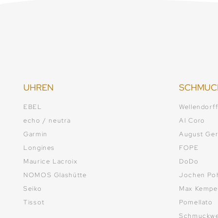
UHREN
SCHMUC
EBEL
Wellendorf
echo / neutra
Al Coro
Garmin
August Ger
Longines
FOPE
Maurice Lacroix
DoDo
NOMOS Glashütte
Jochen Po
Seiko
Max Kempe
Tissot
Pomellato
Schmuckwe