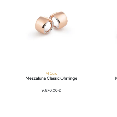
Al Coro
Mezzaluna Classic Ohrringe
Al Coro Mezzaluna Classic Ohrringe, Ref: E1727R, Preis:
Al Coro M
9.670,00 €