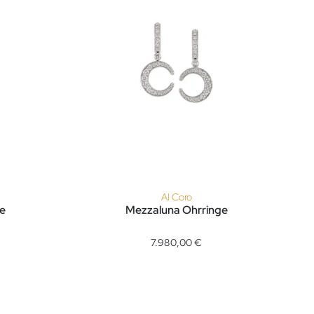
Al Coro
e
Mezzaluna Ohrringe
 Ref: NE9173MCR4S, Preis: 17.800,00 €
Al Coro Mezzaluna Ohrringe, Ref: NE332WW, Pre
7.980,00 €