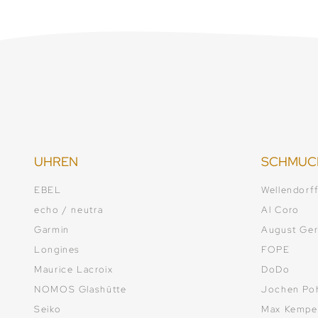
UHREN
SCHMUC
EBEL
Wellendorf
echo / neutra
Al Coro
Garmin
August Ger
Longines
FOPE
Maurice Lacroix
DoDo
NOMOS Glashütte
Jochen Po
Seiko
Max Kempe