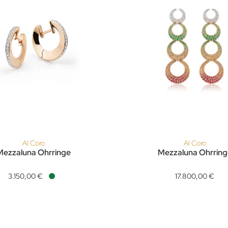
Al Coro
Al Coro
Mezzaluna Ohrringe
Mezzaluna Ohrring
 9.670,00 €
ezzaluna Ohrringe, Ref: NE8356WR, Preis: 3.150,00 €, Verfügbar
Al Coro Mezzaluna Ohrringe,
3.150,00 €
17.800,00 €
Verfügbar