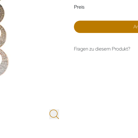
Preisinformatio
Preis
A
Fragen zu diesem Produkt?