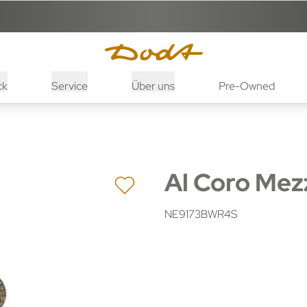
ck
Service
Über uns
Pre-Owned
Al Coro Mez
NE9173BWR4S