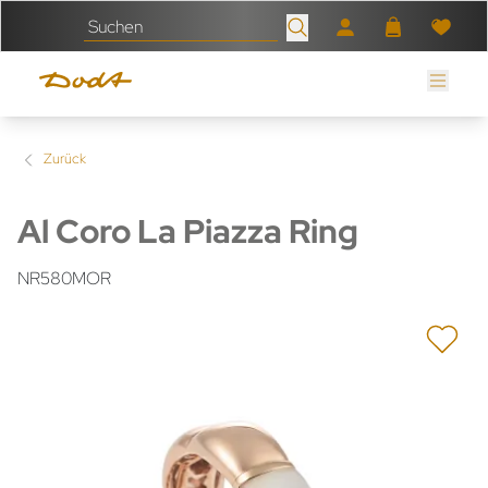
Zurück
Al Coro La Piazza Ring
NR580MOR