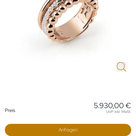
5.930,00 €
Preisinformationen
Preis
UVP inkl. MwSt.
Anfragen