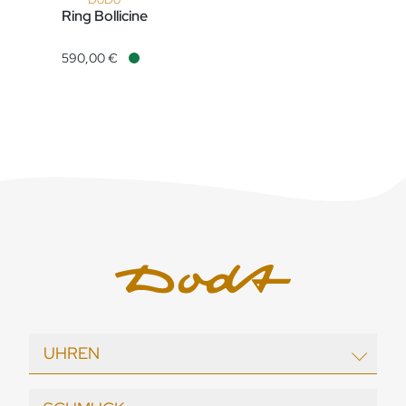
Ring Bollicine
DoDo Ring Bollicine, Ref: DAC3005-BOLLI-VA09R, Preis: 590,
590,00 €
Verfügbar
UHREN
EBEL