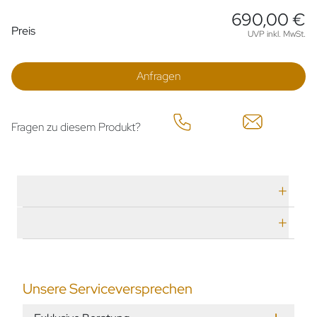
690,00 €
Preisinformationen
Preis
UVP inkl. MwSt.
Anfragen
Fragen zu diesem Produkt?
Technische Daten
Herstellerbeschreibung
Unsere Serviceversprechen