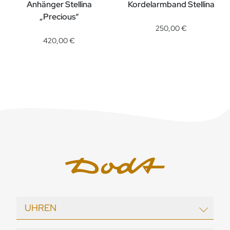
Anhänger Stellina
Kordelarmband Stellina
DoDo Kordelarmband Stellina
„Precious“
DoDo Anhänger Stellina „Precious“, Ref: DMB5003-STARS-DBR
250,00 €
420,00 €
UHREN