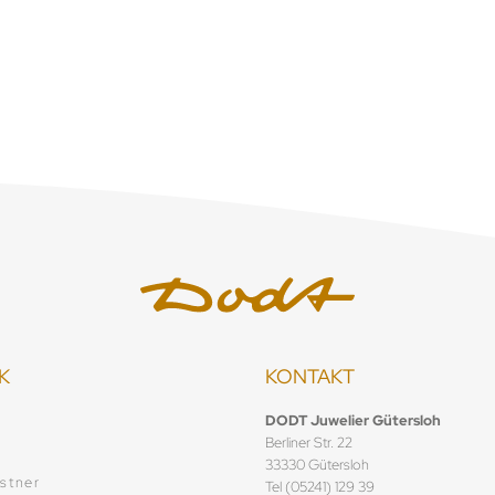
Verfügbar
K
KONTAKT
f
DODT Juwelier Gütersloh
Berliner Str. 22
33330 Gütersloh
stner
Tel (05241) 129 39