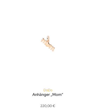
DoDo
Anhänger „Mom“
DoDo Anhänger „Mom“, Ref: DMC5027-MOMHR-0009R,
DoDo Anh
220,00 €