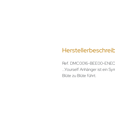
Herstellerbeschrei
Ref. DMC0016-BEE00-ENEOG - S
...Yourself Anhänger ist ein Sy
Blüte zu Blüte führt.