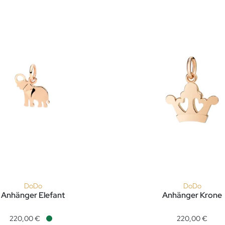
DoDo
DoDo
Anhänger Elefant
Anhänger Krone
 Preis: 220,00 €
änger Elefant, Ref: DMC5010-ELEPH-0009R, Preis: 220,00 €, V
DoDo Anhänger Krone, Ref
220,00 €
220,00 €