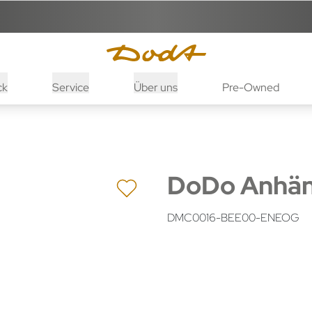
ck
Service
Über uns
Pre-Owned
DoDo Anhän
DMC0016-BEE00-ENEOG