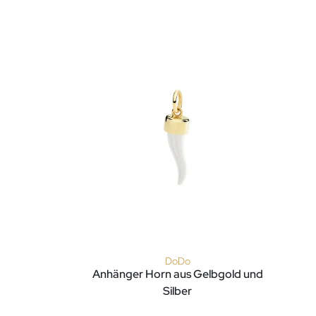
DoDo
Anhänger Horn aus Gelbgold und
erfügbar
: DMB4018-QCRO0-0009R, Preis: 220,00 €
Silber
DoDo Anhänger Horn aus Gelbgold und Silber,