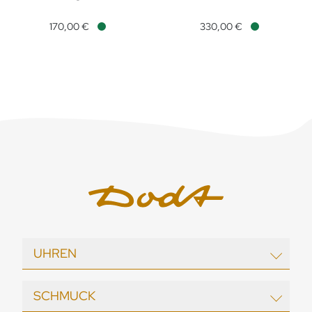
DoDo Anhänger Herz, Ref: DMC4011-HEART-ERS9R, Preis: 170
DoDo Halskette Herz T-Bar, 
170,00 €
330,00 €
Verfügbar
Verfügbar
UHREN
EBEL
SCHMUCK
echo / neutra