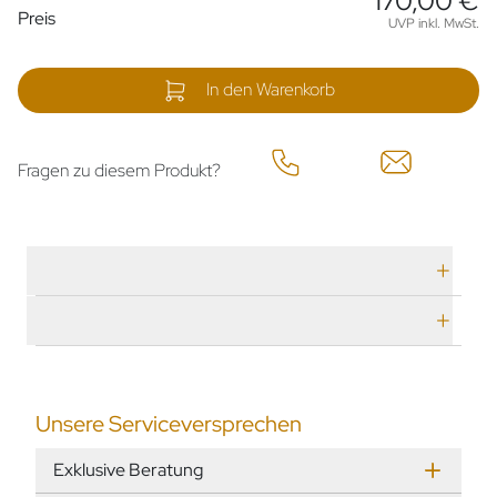
170,00 €
Preisinformationen
Preis
UVP inkl. MwSt.
In den Warenkorb
Fragen zu diesem Produkt?
Technische Daten
Herstellerbeschreibung
Unsere Serviceversprechen
Exklusive Beratung