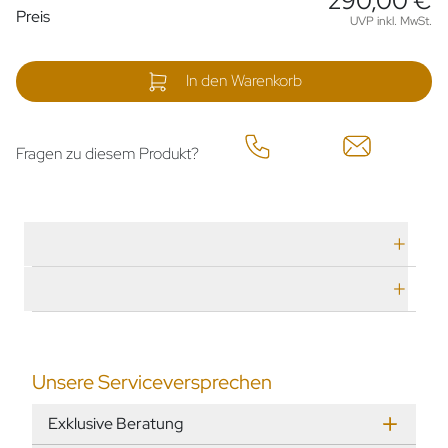
290,00 €
Preisinformationen
Preis
UVP inkl. MwSt.
In den Warenkorb
Fragen zu diesem Produkt?
Technische Daten
Herstellerbeschreibung
Unsere Serviceversprechen
Exklusive Beratung