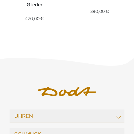
DoDo Halskette Essentials, 
Glieder
DoDo Halskette Aufklappbare Glieder, Ref: DCC3004-ESSEN-
390,00 €
470,00 €
UHREN
EBEL