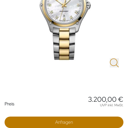
3.200,00 €
Preisinformationen
Preis
UVP inkl. MwSt.
Anfragen