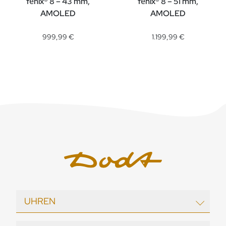
fēnix® 8 – 43 mm,
fēnix® 8 – 51 mm,
AMOLED
AMOLED
Garmin fēnix® 8 – 43 mm, AMOLED, Ref: 010-02903-11, Preis
Garmin fēnix® 8 – 51 mm, AMO
999,99 €
1.199,99 €
UHREN
EBEL