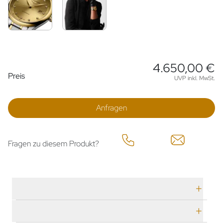
4.650,00 €
Preisinformationen
Preis
UVP inkl. MwSt.
Anfragen
Fragen zu diesem Produkt?
Technische Daten
Herstellerbeschreibung