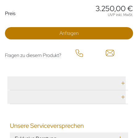
3.250,00 €
Preisinformationen
Preis
UVP inkl. MwSt.
Anfragen
Fragen zu diesem Produkt?
Technische Daten
Herstellerbeschreibung
Unsere Serviceversprechen