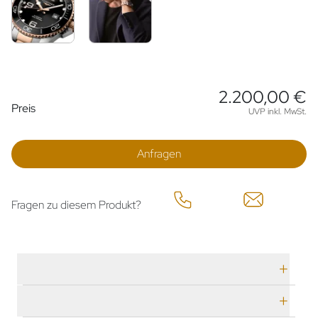
2.200,00 €
Preisinformationen
Preis
UVP inkl. MwSt.
Anfragen
Fragen zu diesem Produkt?
Technische Daten
Herstellerbeschreibung