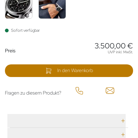
Sofort verfügbar
3.500,00 €
Preisinformationen
Preis
UVP inkl. MwSt.
In den Warenkorb
Fragen zu diesem Produkt?
Technische Daten
Herstellerbeschreibung