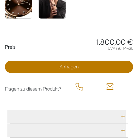
1.800,00 €
Preisinformationen
Preis
UVP inkl. MwSt.
Anfragen
Fragen zu diesem Produkt?
Technische Daten
Herstellerbeschreibung