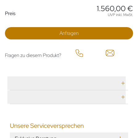
1.560,00 €
Preisinformationen
Preis
UVP inkl. MwSt.
Anfragen
Fragen zu diesem Produkt?
Technische Daten
Herstellerbeschreibung
Unsere Serviceversprechen