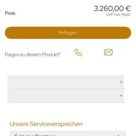
3.260,00 €
Preisinformationen
Preis
UVP inkl. MwSt.
Anfragen
Fragen zu diesem Produkt?
Technische Daten
Herstellerbeschreibung
Unsere Serviceversprechen