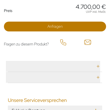
4.700,00 €
Preisinformationen
Preis
UVP inkl. MwSt.
Anfragen
Fragen zu diesem Produkt?
Technische Daten
Herstellerbeschreibung
Unsere Serviceversprechen