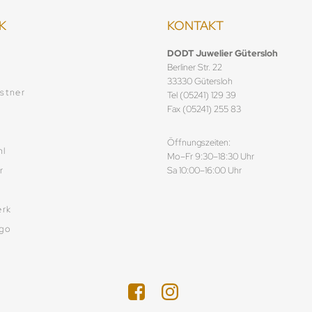
K
KONTAKT
f
DODT Juwelier Gütersloh
Berliner Str. 22
33330 Gütersloh
stner
Tel (05241) 129 39
Fax (05241) 255 83
Öffnungszeiten:
hl
Mo–Fr 9:30–18:30 Uhr
r
Sa 10:00–16:00 Uhr
rk
ego