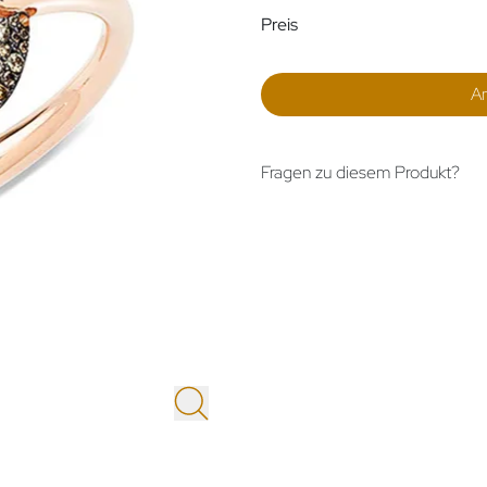
Preisinformatio
Preis
A
Fragen zu diesem Produkt?