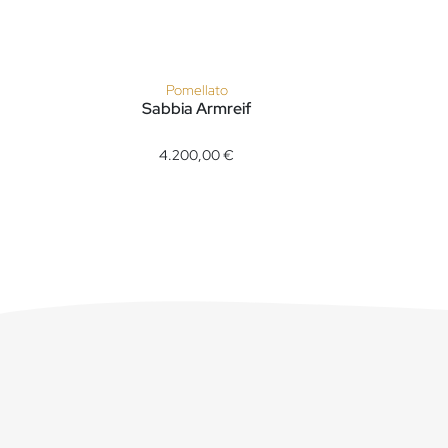
Pomellato
Sabbia Armreif
Pomellato Sabbia Armreif, Ref: PBB7012O7000DB000, P
Pomellato
4.200,00 €