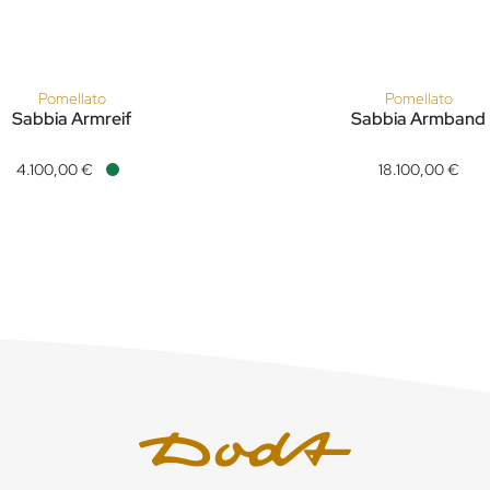
Pomellato
Pomellato
Sabbia Armreif
Sabbia Armband
reis: 4.200,00 €
 Sabbia Armreif, Ref: PBB7011O7000DBR00, Preis: 4.100,00 €, V
Pomellato Sabbia Armband 
4.100,00 €
18.100,00 €
Verfügbar