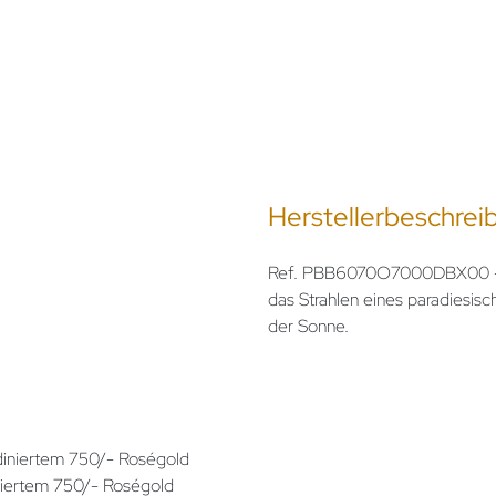
Herstellerbeschrei
Ref. PBB6070O7000DBX00 - Di
das Strahlen eines paradiesisc
der Sonne.
odiniertem 750/- Roségold
iniertem 750/- Roségold