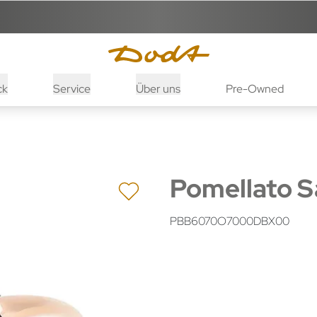
ck
Service
Über uns
Pre-Owned
Pomellato S
PBB6070O7000DBX00