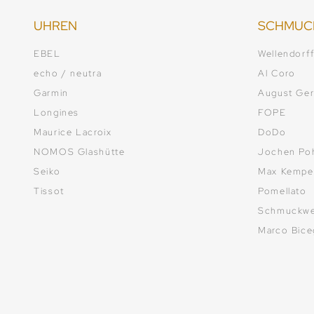
UHREN
SCHMUC
EBEL
Wellendorf
echo / neutra
Al Coro
Garmin
August Ger
Longines
FOPE
Maurice Lacroix
DoDo
NOMOS Glashütte
Jochen Po
Seiko
Max Kempe
Tissot
Pomellato
Schmuckwe
Marco Bic