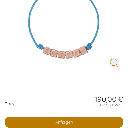
190,00 €
Preisinformationen
Preis
UVP inkl. MwSt.
Anfragen