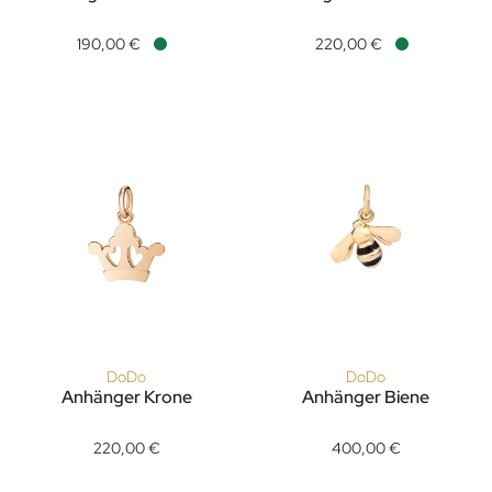
DoDo Anhänger Horn aus Gelbgold und Silber, Ref: DMC5007
DoDo Anhänger Karten aus Ro
190,00 €
220,00 €
Verfügbar
Verfügbar
DoDo
DoDo
Anhänger Krone
Anhänger Biene
DoDo Anhänger Krone, Ref: DMB4018-QCRO0-0009R, Preis:
DoDo Anhänger Biene, Ref: 
220,00 €
400,00 €