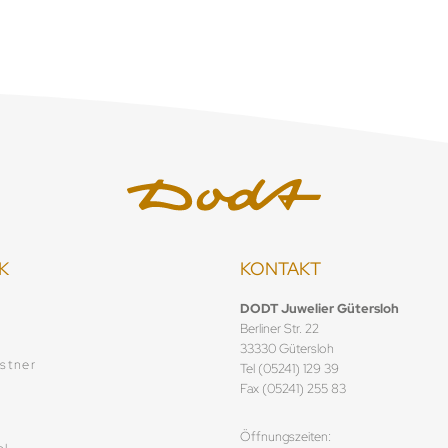
K
KONTAKT
f
DODT Juwelier Gütersloh
Berliner Str. 22
33330 Gütersloh
stner
Tel (05241) 129 39
Fax (05241) 255 83
Öffnungszeiten: