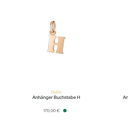
DoDo
Anhänger Buchstabe H
An
DoDo Anhänger Buchstabe H, Ref: DMB2011-LETHL-0009
DoDo Anh
170,00 €
Verfügbar