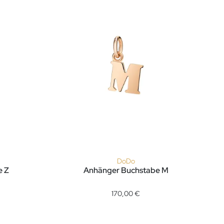
DoDo
e Z
Anhänger Buchstabe M
€, Verfügbar
, Ref: DMB2029-LETZL-0009R, Preis: 170,00 €, Verfügbar
DoDo Anhänger Buchstabe M, Ref: DMB2016-LE
170,00 €
gbar