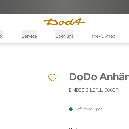
ck
Service
Über uns
Pre-Owned
DoDo Anhän
DMB2013-LETJL-0009R
Sofort verfügbar
Preisinformatio