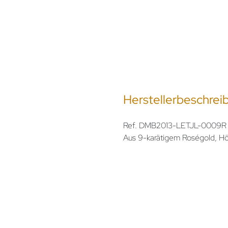
Herstellerbeschrei
Ref. DMB2013-LETJL-0009R
Aus 9-karätigem Roségold, Höh