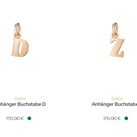
DoDo
DoDo
hänger Buchstabe D
Anhänger Buchstab
R, Preis: 170,00 €, Verfügbar
änger Buchstabe D, Ref: DMB2007-LETDL-0009R, Preis: 170,00 
DoDo Anhänger Buchstabe Z
170,00 €
170,00 €
Verfügbar
Verfü