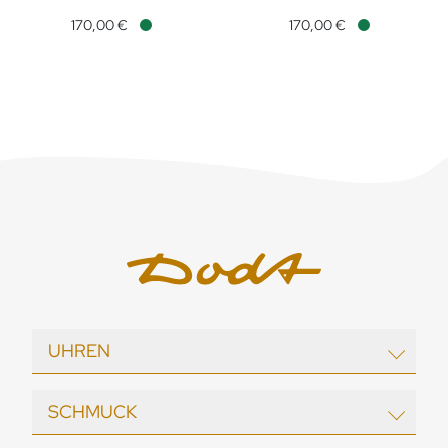
DoDo Anhänger Buchstabe H, Ref: DMB2011-LETHL-0009R, Pre
DoDo Anhänger Buchstabe J, R
170,00 €
170,00 €
Verfügbar
Verfügbar
UHREN
EBEL
SCHMUCK
echo / neutra