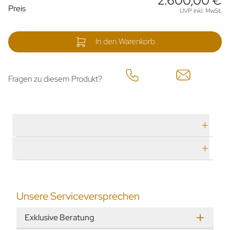
2.600,00 €
Preisinformationen
Preis
UVP inkl. MwSt.
In den Warenkorb
Fragen zu diesem Produkt?
Technische Daten
Herstellerbeschreibung
Unsere Serviceversprechen
Exklusive Beratung