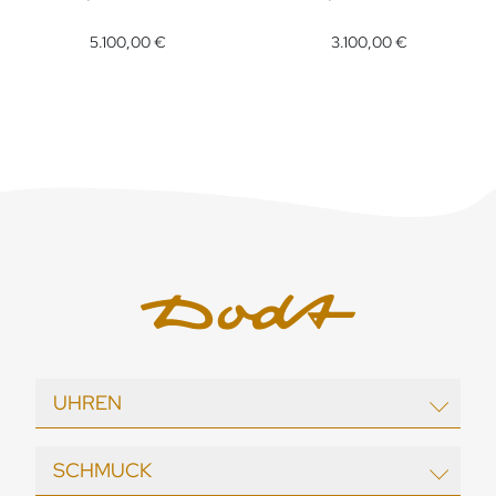
EBEL Sport Classic, Ref: 1216707, Preis: 5.100,00 €
EBEL Sport Classic, Ref: 12166
5.100,00 €
3.100,00 €
UHREN
EBEL
SCHMUCK
echo / neutra