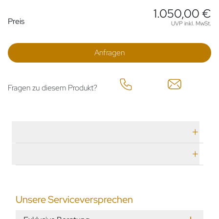
1.050,00 €
Preisinformationen
Preis
UVP inkl. MwSt.
Anfragen
Fragen zu diesem Produkt?
Technische Daten
Herstellerbeschreibung
Unsere Serviceversprechen