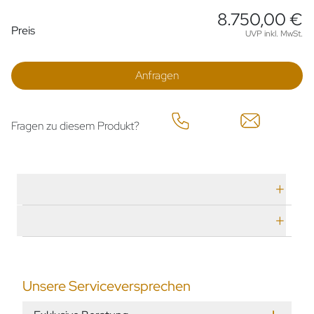
8.750,00 €
Preisinformationen
Preis
UVP inkl. MwSt.
Anfragen
Fragen zu diesem Produkt?
Technische Daten
Herstellerbeschreibung
Unsere Serviceversprechen